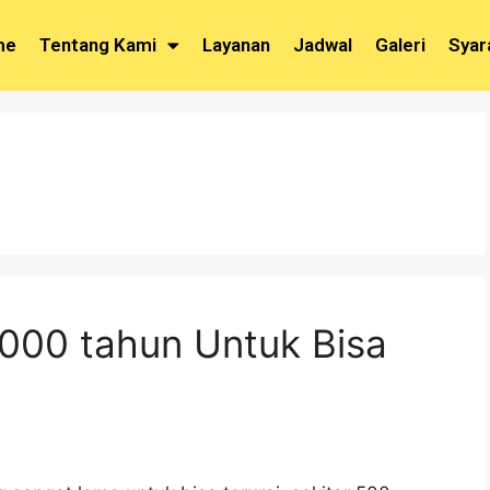
me
Tentang Kami
Layanan
Jadwal
Galeri
Syar
.000 tahun Untuk Bisa